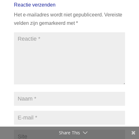
b
dI
st
A
Reactie verzenden
o
n
p
Het e-mailadres wordt niet gepubliceerd.
Vereiste
o
p
velden zijn gemarkeerd met
*
k
Share This