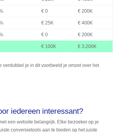
%
€ 0
€ 200K
%
€ 25K
€ 400K
%
€ 0
€ 200K
€ 100K
€ 3.200K
 verdubbel je in dit voorbeeld je omzet over het
voor iedereen interessant?
f met een website belangrijk. Elke bezoeker op je
uiste conversietools aan te bieden op het juiste