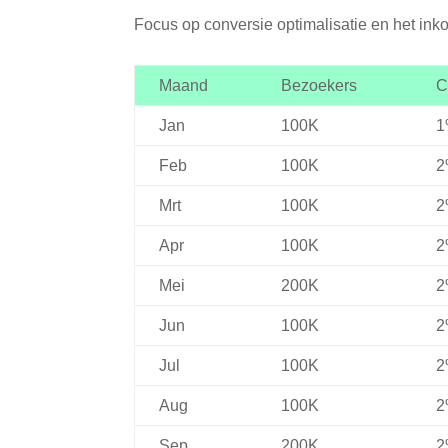
Focus op conversie optimalisatie en het in
Maand
Bezoekers
C
Jan
100K
1
Feb
100K
2
Mrt
100K
2
Apr
100K
2
Mei
200K
2
Jun
100K
2
Jul
100K
2
Aug
100K
2
Sep
200K
2