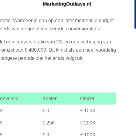
eratio. Wanneer je dan op een later moment je budget
steeds van de geoptimaliseerde conversieratio’s.
 Met een conversieratio van 2% en een verhoging van
omzet van € 400.000. Dit klinkt als een heel voordelig
angere periode ziet het er als volgt uit.
onversie
Kosten
Omzet
%
€ 0
€ 100K
%
€ 25K
€ 200K
%
€ 0
€ 100K