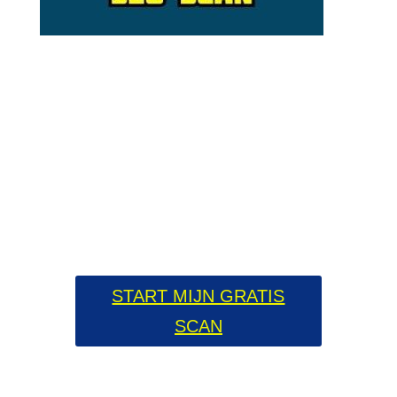
Gratis SEO Scan
Wil je hoger in Google komen? Maar
lukt het niet. Dan kunnen wij je helpen.
Doe de gratis SEO scan en binnen 24
uur weet jij wat je moet doen om hoger
te komen in Google.
START MIJN GRATIS
SCAN