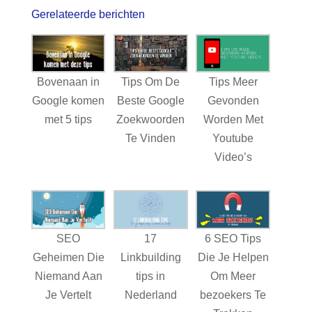
Gerelateerde berichten
Bovenaan in
Tips Om De
Tips Meer
Google komen
Beste Google
Gevonden
met 5 tips
Zoekwoorden
Worden Met
Te Vinden
Youtube
Video’s
SEO
17
6 SEO Tips
Geheimen Die
Linkbuilding
Die Je Helpen
Niemand Aan
tips in
Om Meer
Je Vertelt
Nederland
bezoekers Te